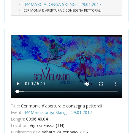
44^MARCIALONGA SKIING | 29.01.2017
CERIMONIA D'APERTURA E CONSEGNA PETTORALI
Title:
Cerimonia d'apertura e consegna pettorali
Event:
44^Marcialonga Skiing | 29.01.2017
Length:
00:06:40.04
Location:
Vigo si Fassa (TN)
Publication day:
sabato 28 gennaio 2017