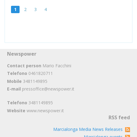
1
2
3
4
Newspower
Contact person
Mario Facchini
Telefono
0461820711
Mobile
3481149895
E-mail
pressoffice@newspower.it
Telefono
3481149895
Website
www.newspower.it
RSS feed
Marcialonga Media News Releases
Marcialonga events