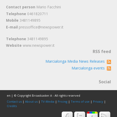
Contact person
Mario Facchini
Telephone
0461820711
Mobile
3481149895
E-mail
pressoffice@newspower.it
Telephone
3481149895
Website
www.newspower.it
RSS feed
Marcialonga Media News Releases
Marcialonga events
Social
en | © Copyright Broadcaster.it - All rights reserved
Contact us
|
About us
|
TV-Media
|
Pricing
|
Terms of use
|
Privacy
|
Credits