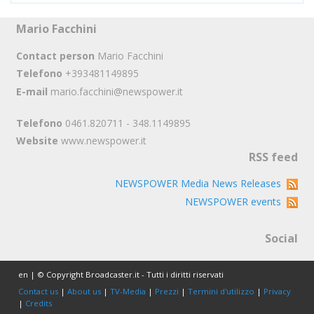
Mario Facchini
Contact person
Mario Facchini
Telefono
+393481149895
E-mail
mario.facchini@newspower.it
Telefono
0461.820711 - 348.1149895
Website
www.newspower.it
RSS feed
NEWSPOWER Media News Releases
NEWSPOWER events
Social
en | © Copyright Broadcaster.it - Tutti i diritti riservati
Contact us
|
About us
|
TV-Media
|
Prezzi
|
Termini d'utilizzo
|
Privacy
|
Credits