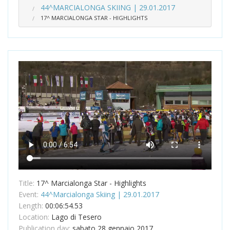
44^MARCIALONGA SKIING | 29.01.2017
17^ MARCIALONGA STAR - HIGHLIGHTS
Title:
17^ Marcialonga Star - Highlights
Event:
44^Marcialonga Skiing | 29.01.2017
Length:
00:06:54.53
Location:
Lago di Tesero
Publication day:
sabato 28 gennaio 2017