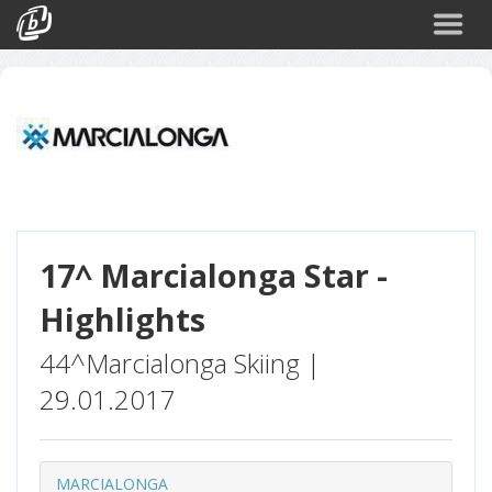
Cerca
Eventi
Login
17^ Marcialonga Star -
Highlights
44^Marcialonga Skiing |
29.01.2017
MARCIALONGA