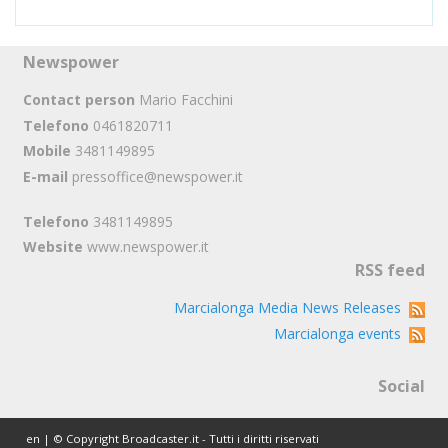
Newspower
Contact person
Mario Facchini
Telefono
0461820711
Mobile
3481149895
E-mail
pressoffice@newspower.it
Telefono
3481149895
Website
www.newspower.it
RSS feed
Marcialonga Media News Releases
Marcialonga events
Social
en | © Copyright Broadcaster.it - Tutti i diritti riservati